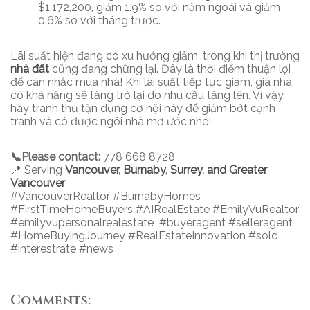
$1,172,200, giảm 1.9% so với năm ngoái và giảm
0.6% so với tháng trước.
Lãi suất hiện đang có xu hướng giảm, trong khi thị trường
nhà đất
cũng đang chững lại. Đây là thời điểm thuận lợi
để cân nhắc mua nhà! Khi lãi suất tiếp tục giảm, giá nhà
có khả năng sẽ tăng trở lại do nhu cầu tăng lên. Vì vậy,
hãy tranh thủ tận dụng cơ hội này để giảm bớt cạnh
tranh và có được ngôi nhà mơ ước nhé!
📞Please contact:
778 668 8728
📍 Serving
Vancouver
,
Burnaby
,
Surrey
,
and Greater
Vancouver
#VancouverRealtor #BurnabyHomes
#FirstTimeHomeBuyers #AIRealEstate #EmilyVuRealtor
#emilyvupersonalrealestate #buyeragent #selleragent
#HomeBuyingJourney #RealEstateInnovation #sold
#interestrate #news
Comments: