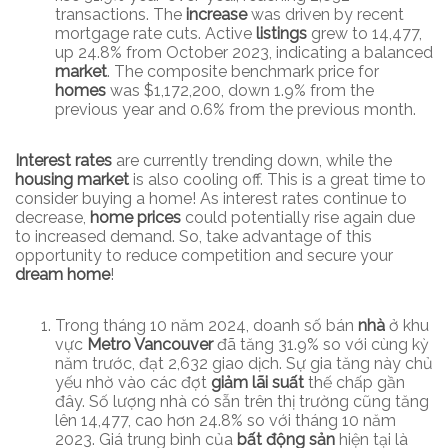
transactions. The
increase
was driven by recent
mortgage rate cuts. Active
listings
grew to 14,477,
up 24.8% from October 2023, indicating a balanced
market
. The composite benchmark price for
homes
was $1,172,200, down 1.9% from the
previous year and 0.6% from the previous month.
Interest rates
are currently trending down, while the
housing market
is also cooling off. This is a great time to
consider buying a home! As interest rates continue to
decrease,
home prices
could potentially rise again due
to increased demand. So, take advantage of this
opportunity to reduce competition and secure your
dream home
!
Trong tháng 10 năm 2024, doanh số bán
nhà
ở khu
vực
Metro Vancouver
đã tăng 31.9% so với cùng kỳ
năm trước, đạt 2,632 giao dịch. Sự gia tăng này chủ
yếu nhờ vào các đợt
giảm lãi suất
thế chấp gần
đây. Số lượng nhà có sẵn trên thị trường cũng tăng
lên 14,477, cao hơn 24.8% so với tháng 10 năm
2023. Giá trung bình của
bất động sản
hiện tại là