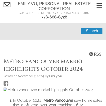
EMILY VU, PERSONAL REAL ESTATE
CORPORATION
SUSTAINABLE HAPPINESS, SUSTAINABLE RETURN
778-668-8728
Search
RSS
Metro vancouver market
highlights October 2024
Posted on
November 7, 2024
by
Emily Vu
In October 2024,
Metro Vancouver
saw home sales
rise 31.9% year-over-year, reaching 2,632