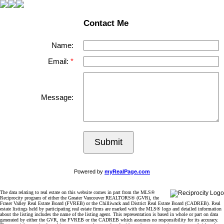
Contact Me
Name:
Email:
Message:
Submit
Powered by
myRealPage.com
The data relating to real estate on this website comes in part from the MLS®
Reciprocity program of either the Greater Vancouver REALTORS® (GVR), the
Fraser Valley Real Estate Board (FVREB) or the Chilliwack and District Real Estate Board (CADREB). Real
estate listings held by participating real estate firms are marked with the MLS® logo and detailed information
about the listing includes the name of the listing agent. This representation is based in whole or part on data
generated by either the GVR, the FVREB or the CADREB which assumes no responsibility for its accuracy.