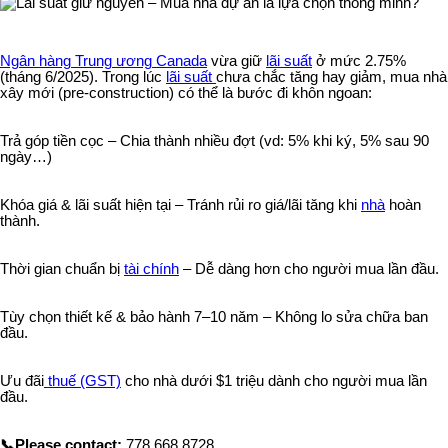
Ngân hàng Trung ương Canada
vừa giữ
lãi suất
ở mức 2.75%
(tháng 6/2025). Trong lúc
lãi suất
chưa chắc tăng hay giảm, mua nhà
xây mới (pre-construction) có thể là bước đi khôn ngoan:
Trả góp tiền cọc – Chia thành nhiều đợt (vd: 5% khi ký, 5% sau 90
ngày…)
Khóa giá & lãi suất hiện tại – Tránh rủi ro giá/lãi tăng khi
nhà
hoàn
thành.
Thời gian chuẩn bị
tài chính
– Dễ dàng hơn cho người mua lần đầu.
Tùy chọn thiết kế & bảo hành 7–10 năm – Không lo sửa chữa ban
đầu.
Ưu đãi
thuế (GST)
cho nhà dưới $1 triệu dành cho người mua lần
đầu.
📞Please contact:
778 668 8728