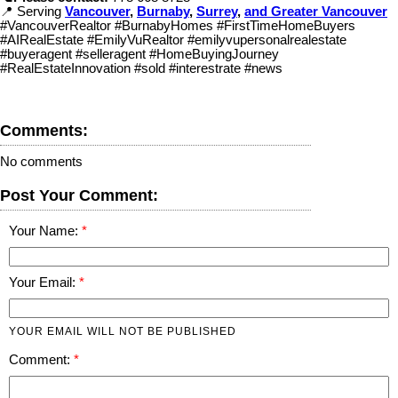
📍 Serving
Vancouver
,
Burnaby
,
Surrey
,
and Greater Vancouver
#VancouverRealtor #BurnabyHomes #FirstTimeHomeBuyers
#AIRealEstate #EmilyVuRealtor #emilyvupersonalrealestate
#buyeragent #selleragent #HomeBuyingJourney
#RealEstateInnovation #sold #interestrate #news
Comments:
No comments
Post Your Comment:
Your Name:
Your Email:
YOUR EMAIL WILL NOT BE PUBLISHED
Comment: