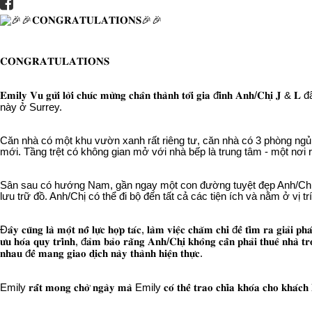
𝐂𝐎𝐍𝐆𝐑𝐀𝐓𝐔𝐋𝐀𝐓𝐈𝐎𝐍𝐒
𝐄𝐦𝐢𝐥𝐲 𝐕𝐮 𝐠𝐮̛̉𝐢 𝐥𝐨̛̀𝐢 𝐜𝐡𝐮́𝐜 𝐦𝐮̛̀𝐧𝐠 𝐜𝐡𝐚̂𝐧 𝐭𝐡𝐚̀𝐧𝐡 𝐭𝐨̛́
này ở Surrey.
Căn nhà có một khu vườn xanh rất riêng tư, căn nhà có 3 phòng ngủ,
mới. Tầng trệt có không gian mở với nhà bếp là trung tâm - một nơi r
Sân sau có hướng Nam, gần ngay một con đường tuyệt đẹp Anh/Chị c
lưu trữ đồ. Anh/Chị có thể đi bộ đến tất cả các tiện ích và nằm ở vị tr
Đ𝐚̂𝐲 𝐜𝐮̃𝐧𝐠 𝐥𝐚̀ 𝐦𝐨̣̂𝐭 𝐧𝐨̂̃ 𝐥𝐮̛̣𝐜 𝐡𝐨̛̣𝐩 𝐭𝐚́𝐜, 𝐥𝐚̀𝐦 𝐯𝐢𝐞̣̂𝐜 𝐜𝐡𝐚̆𝐦 𝐜𝐡𝐢̉ đ𝐞̂̉ 𝐭𝐢̀𝐦 𝐫𝐚 𝐠𝐢𝐚̉𝐢 
𝐮̛𝐮 𝐡𝐨́𝐚 𝐪𝐮𝐲 𝐭𝐫𝐢̀𝐧𝐡, đ𝐚̉𝐦 𝐛𝐚̉𝐨 𝐫𝐚̆̀𝐧𝐠 𝐀𝐧𝐡/𝐂𝐡𝐢̣ 𝐤𝐡𝐨̂𝐧𝐠 𝐜𝐚̂̀𝐧 𝐩𝐡𝐚̉𝐢 𝐭𝐡𝐮𝐞̂ 𝐧𝐡𝐚̀ 𝐭
𝐧𝐡𝐚𝐮 đ𝐞̂̉ 𝐦𝐚𝐧𝐠 𝐠𝐢𝐚𝐨 𝐝𝐢̣𝐜𝐡 𝐧𝐚̀𝐲 𝐭𝐡𝐚̀𝐧𝐡 𝐡𝐢𝐞̣̂𝐧 𝐭𝐡𝐮̛̣𝐜.
Emily 𝐫𝐚̂́𝐭 𝐦𝐨𝐧𝐠 𝐜𝐡𝐨̛̀ 𝐧𝐠𝐚̀𝐲 𝐦𝐚̀ Emily 𝐜𝐨́ 𝐭𝐡𝐞̂̉ 𝐭𝐫𝐚𝐨 𝐜𝐡𝐢̀𝐚 𝐤𝐡𝐨́𝐚 𝐜𝐡𝐨 𝐤𝐡𝐚́𝐜𝐡 