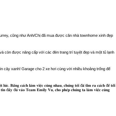
u của Minh ở khu vực Surrey, cũng như Anh/Chị đã mua được căn nhà townhome xinh đẹp
 còn được nâng cấp với các đèn trang trí tuyệt đẹp và một tủ lạnh
n cây xanh! Garage cho 2 xe hơi cùng với nhiều khoảng trống để
𝐭 𝐥𝐮́𝐜. 𝐁𝐚̆̀𝐧𝐠 𝐜𝐚́𝐜𝐡 𝐥𝐚̀𝐦 𝐯𝐢𝐞̣̂𝐜 𝐜𝐮̀𝐧𝐠 𝐧𝐡𝐚𝐮, 𝐜𝐡𝐮́𝐧𝐠 𝐭𝐨̂𝐢 đ𝐚̃ 𝐭𝐢̀𝐦 𝐫𝐚 𝐜𝐚́𝐜𝐡 đ𝐞̂̉ 𝐭𝐨̂́𝐢
̀𝐦 𝐭𝐢𝐧 đ𝐚̂̀𝐲 đ𝐮̉ 𝐯𝐚̀𝐨 𝐓𝐞𝐚𝐦 𝐄𝐦𝐢𝐥𝐲 𝐕𝐮, 𝐜𝐡𝐨 𝐩𝐡𝐞́𝐩 𝐜𝐡𝐮́𝐧𝐠 𝐭𝐚 𝐥𝐚̀𝐦 𝐯𝐢𝐞̣̂𝐜 𝐜𝐮̀𝐧𝐠