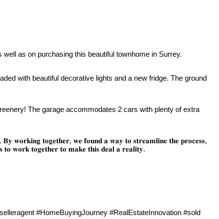
 Surrey area, as well as on purchasing this beautiful townhome in Surrey.
ed with beautiful decorative lights and a new fridge. The ground
 greenery! The garage accommodates 2 cars with plenty of extra
𝐥𝐲. 𝐁𝐲 𝐰𝐨𝐫𝐤𝐢𝐧𝐠 𝐭𝐨𝐠𝐞𝐭𝐡𝐞𝐫, 𝐰𝐞 𝐟𝐨𝐮𝐧𝐝 𝐚 𝐰𝐚𝐲 𝐭𝐨 𝐬𝐭𝐫𝐞𝐚𝐦𝐥𝐢𝐧𝐞 𝐭𝐡𝐞 𝐩𝐫𝐨𝐜𝐞𝐬𝐬,
 𝐭𝐨 𝐰𝐨𝐫𝐤 𝐭𝐨𝐠𝐞𝐭𝐡𝐞𝐫 𝐭𝐨 𝐦𝐚𝐤𝐞 𝐭𝐡𝐢𝐬 𝐝𝐞𝐚𝐥 𝐚 𝐫𝐞𝐚𝐥𝐢𝐭𝐲.
elleragent #HomeBuyingJourney #RealEstateInnovation #sold