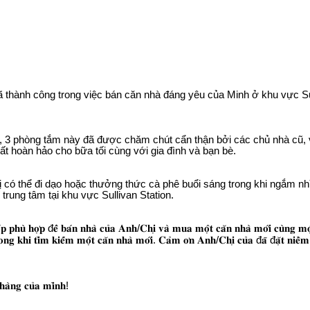
 𝐠𝐢𝐚 đ𝐢̀𝐧𝐡 𝐀𝐧𝐡/𝐂𝐡𝐢̣ 𝐉 & 𝐋 đã thành công trong việc bán căn nhà đáng yê
 3 phòng tắm này đã được chăm chút cẩn thận bởi các chủ nhà cũ, và
ất hoàn hảo cho bữa tối cùng với gia đình và bạn bè.
ó thể đi dạo hoặc thưởng thức cà phê buổi sáng trong khi ngắm nhì
í trung tâm tại khu vực Sullivan Station.
𝐡𝐚́𝐩 𝐩𝐡𝐮̀ 𝐡𝐨̛̣𝐩 đ𝐞̂̉ 𝐛𝐚́𝐧 𝐧𝐡𝐚̀ 𝐜𝐮̉𝐚 𝐀𝐧𝐡/𝐂𝐡𝐢̣ 𝐯𝐚̀ 𝐦𝐮𝐚 𝐦𝐨̣̂𝐭 𝐜𝐚̆𝐧 𝐧𝐡𝐚̀ 𝐦𝐨̛́𝐢 𝐜𝐮̀𝐧𝐠 𝐦𝐨̣̂
𝐫𝐨𝐧𝐠 𝐤𝐡𝐢 𝐭𝐢̀𝐦 𝐤𝐢𝐞̂́𝐦 𝐦𝐨̣̂𝐭 𝐜𝐚̆𝐧 𝐧𝐡𝐚̀ 𝐦𝐨̛́𝐢. 𝐂𝐚̉𝐦 𝐨̛𝐧 𝐀𝐧𝐡/𝐂𝐡𝐢̣ 𝐜𝐮̉𝐚 đ𝐚̃ đ𝐚̣̆𝐭 𝐧𝐢𝐞̂
𝐚̀𝐧𝐠 𝐜𝐮̉𝐚 𝐦𝐢̀𝐧𝐡!