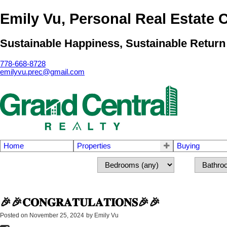
Emily Vu, Personal Real Estate 
Sustainable Happiness, Sustainable Return
778-668-8728
emilyvu.prec@gmail.com
Home
Properties
Buying
🎉🎉𝐂𝐎𝐍𝐆𝐑𝐀𝐓𝐔𝐋𝐀𝐓𝐈𝐎𝐍𝐒🎉🎉
Posted on
November 25, 2024
by
Emily Vu