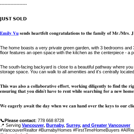
------------------
𝗝𝗨𝗦𝗧 𝗦𝗢𝗟𝗗
𝐄𝐦𝐢𝐥𝐲 𝐕𝐮
𝐬𝐞𝐧𝐝𝐬 𝐡𝐞𝐚𝐫𝐭𝐟𝐞𝐥𝐭 𝐜𝐨𝐧𝐠𝐫𝐚𝐭𝐮𝐥𝐚𝐭𝐢𝐨𝐧𝐬 𝐭𝐨 𝐭𝐡𝐞 𝐟
The home boasts a very private green garden, with 3 bedrooms and 3 
floor features an open space with the kitchen as the centerpiece - a p
The south-facing backyard is close to a beautiful pathway where you
storage space. You can walk to all amenities and it's centrally located
𝐓𝐡𝐢𝐬 𝐰𝐚𝐬 𝐚𝐥𝐬𝐨 𝐚 𝐜𝐨𝐥𝐥𝐚𝐛𝐨𝐫𝐚𝐭𝐢𝐯𝐞 𝐞𝐟𝐟𝐨𝐫𝐭, 𝐰𝐨𝐫𝐤𝐢𝐧𝐠 𝐝𝐢𝐥𝐢𝐠𝐞𝐧𝐭𝐥𝐲 𝐭𝐨 𝐟𝐢𝐧𝐝 𝐭𝐡𝐞
𝐞𝐧𝐬𝐮𝐫𝐢𝐧𝐠 𝐭𝐡𝐚𝐭 𝐲𝐨𝐮 𝐝𝐢𝐝𝐧'𝐭 𝐡𝐚𝐯𝐞 𝐭𝐨 𝐫𝐞𝐧𝐭 𝐰𝐡𝐢𝐥𝐞 𝐬𝐞𝐚𝐫𝐜𝐡𝐢𝐧𝐠 𝐟𝐨𝐫 𝐚 𝐧𝐞𝐰 𝐡𝐨𝐦𝐞
𝐖𝐞 𝐞𝐚𝐠𝐞𝐫𝐥𝐲 𝐚𝐰𝐚𝐢𝐭 𝐭𝐡𝐞 𝐝𝐚𝐲 𝐰𝐡𝐞𝐧 𝐰𝐞 𝐜𝐚𝐧 𝐡𝐚𝐧𝐝 𝐨𝐯𝐞𝐫 𝐭𝐡𝐞 𝐤𝐞𝐲𝐬 𝐭𝐨 𝐨𝐮𝐫 𝐜𝐥𝐢𝐞
📞Please contact:
778 668 8728
📍 Serving
Vancouver
,
Burnaby
,
Surrey
,
and Greater Vancouver
#VancouverRealtor #BurnabyHomes #FirstTimeHomeBuyers #AIRealEs