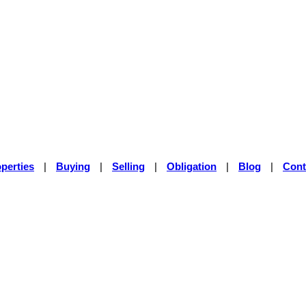
perties
|
Buying
|
Selling
|
Obligation
|
Blog
|
Cont