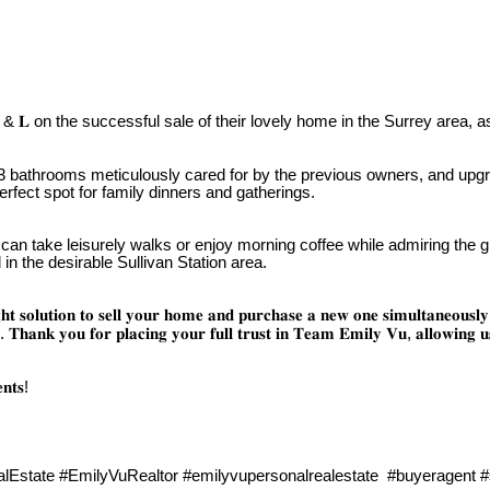
𝐚𝐦𝐢𝐥𝐲 𝐨𝐟 𝐌𝐫./𝐌𝐫𝐬. 𝐉 & 𝐋 on the successful sale of their lovely home in the
bathrooms meticulously cared for by the previous owners, and upgrad
erfect spot for family dinners and gatherings.
 can take leisurely walks or enjoy morning coffee while admiring the
 in the desirable Sullivan Station area.
 𝐫𝐢𝐠𝐡𝐭 𝐬𝐨𝐥𝐮𝐭𝐢𝐨𝐧 𝐭𝐨 𝐬𝐞𝐥𝐥 𝐲𝐨𝐮𝐫 𝐡𝐨𝐦𝐞 𝐚𝐧𝐝 𝐩𝐮𝐫𝐜𝐡𝐚𝐬𝐞 𝐚 𝐧𝐞𝐰 𝐨𝐧𝐞 𝐬𝐢𝐦𝐮𝐥𝐭𝐚𝐧𝐞𝐨𝐮
. 𝐓𝐡𝐚𝐧𝐤 𝐲𝐨𝐮 𝐟𝐨𝐫 𝐩𝐥𝐚𝐜𝐢𝐧𝐠 𝐲𝐨𝐮𝐫 𝐟𝐮𝐥𝐥 𝐭𝐫𝐮𝐬𝐭 𝐢𝐧 𝐓𝐞𝐚𝐦 𝐄𝐦𝐢𝐥𝐲 𝐕𝐮, 𝐚𝐥𝐥𝐨𝐰𝐢𝐧𝐠 𝐮𝐬
𝐧𝐭𝐬!
tate #EmilyVuRealtor #emilyvupersonalrealestate #buyeragent #s